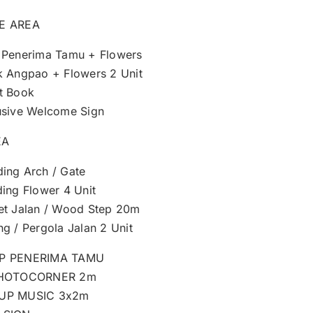
E AREA
 Penerima Tamu + Flowers
k Angpao + Flowers 2 Unit
t Book
usive Welcome Sign
EA
ing Arch / Gate
ding Flower 4 Unit
et Jalan / Wood Step 20m
g / Pergola Jalan 2 Unit
P PENERIMA TAMU
PHOTOCORNER 2m
UP MUSIC 3x2m