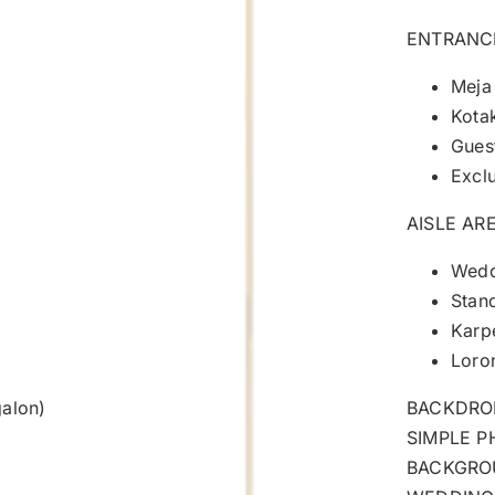
ENTRANC
Meja
Kota
Gues
Excl
AISLE AR
Wedd
Stan
Karp
Loron
galon)
BACKDRO
SIMPLE 
BACKGRO