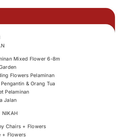
I
AN
minan Mixed Flower 6-8m
 Garden
ding Flowers Pelaminan
i Pengantin & Orang Tua
et Pelaminan
a Jalan
 NIKAH
ny Chairs + Flowers
e + Flowers