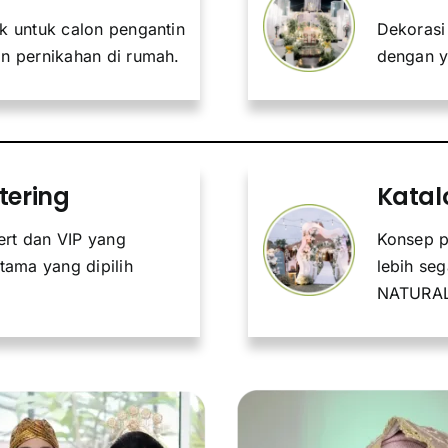
k untuk calon pengantin
Dekorasi
n pernikahan di rumah.
dengan y
tering
Katal
ert dan VIP yang
Konsep p
tama yang dipilih
lebih se
NATURA