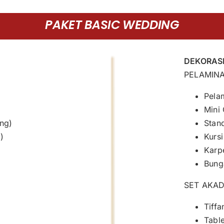
PAKET BASIC WEDDING
DEKORAS
PELAMIN
Pela
Mini
ng)
Stan
)
Kurs
Karp
Bung
SET AKAD
Tiffa
Tabl