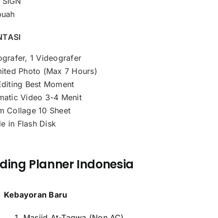
 SIGN
buah
TASI
grafer, 1 Videografer
mited Photo (Max 7 Hours)
Editing Best Moment
matic Video 3-4 Menit
m Collage 10 Sheet
ile in Flash Disk
ding Planner Indonesia
Kebayoran Baru
Masjid At-Taqwa (Non AC)