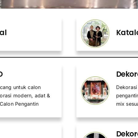
al
Katal
D
Dekor
ncang untuk calon
Dekorasi
orasi modern, adat &
penganti
 Calon Pengantin
mix sesu
Dekor