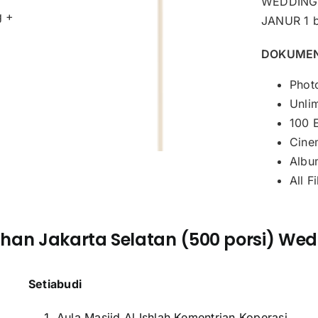
WEDDING
g +
JANUR 1 
DOKUMEN
Photo
Unli
100 
Cine
Albu
All F
han Jakarta Selatan (500 porsi) Wed
Setiabudi
Aula Masjid Al Ishlah Kementrian Koperasi