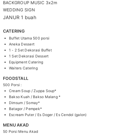
BACKGROUP MUSIC 3x2m
WEDDING SIGN
JANUR 1 buah
CATERING
Buffet Utama 500 porsi
Aneka Dessert
1 - 2 Set Dekorasi Buffet
1 Set Dekorasi Dessert
Equipment Catering
Waiters Catering
FOODSTALL
500 Porsi :
Cream Soup / Zuppa Soup*
Bakso Kuah / Bakso Malang *
Dimsum / Somay*
Batagor / Pempek*
Escream Puter / Es Doger / Es Cendol (galon)
MENU AKAD
50 Porsi Menu Akad