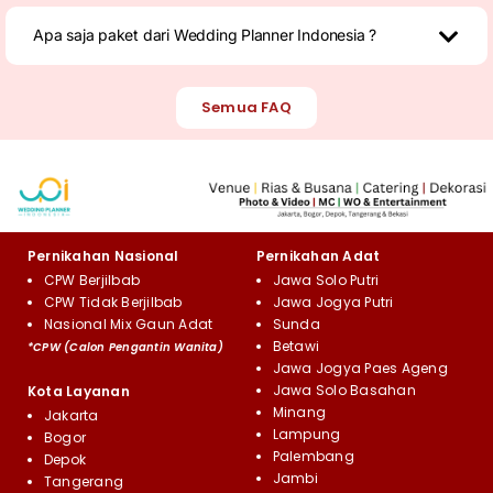
Apa saja paket dari Wedding Planner Indonesia ?
Semua FAQ
Pernikahan Nasional
Pernikahan Adat
CPW Berjilbab
Jawa Solo Putri
CPW Tidak Berjilbab
Jawa Jogya Putri
Nasional Mix Gaun Adat
Sunda
Betawi
*CPW (Calon Pengantin Wanita)
Jawa Jogya Paes Ageng
Jawa Solo Basahan
Kota Layanan
Minang
Jakarta
Lampung
Bogor
Palembang
Depok
Jambi
Tangerang