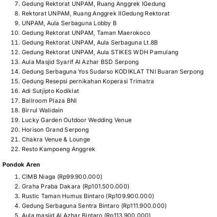
Gedung Rektorat UNPAM, Ruang Anggrek IGedung
Rektorat UNPAM, Ruang Anggrek IIGedung Rektorat
UNPAM, Aula Serbaguna Lobby B
Gedung Rektorat UNPAM, Taman Maerokoco
Gedung Rektorat UNPAM, Aula Serbaguna Lt.8B
Gedung Rektorat UNPAM, Aula STIKES WDH Pamulang
Aula Masjid Syarif Al Azhar BSD Serpong
Gedung Serbaguna Yos Sudarso KODIKLAT TNI Buaran Serpong
Gedung Resepsi pernikahan Koperasi Trimatra
Adi Sutjipto Kodiklat
Ballroom Plaza BNI
Birrul Walidain
Lucky Garden Outdoor Wedding Venue
Horison Grand Serpong
Chakra Venue & Lounge
Resto Kampoeng Anggrek
Pondok Aren
CIMB Niaga (Rp99.900.000)
Graha Praba Dakara (Rp101.500.000)
Rustic Taman Humus Bintaro (Rp109.900.000)
Gedung Serbaguna Sentra Bintaro (Rp111.900.000)
Aula masjid Al Azhar Bintaro (Rp113.900.000)