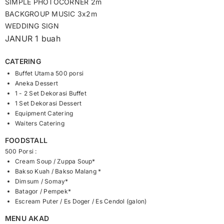
SIMPLE PHOTOCORNER 2m
BACKGROUP MUSIC 3x2m
WEDDING SIGN
JANUR 1 buah
CATERING
Buffet Utama 500 porsi
Aneka Dessert
1 - 2 Set Dekorasi Buffet
1 Set Dekorasi Dessert
Equipment Catering
Waiters Catering
FOODSTALL
500 Porsi :
Cream Soup / Zuppa Soup*
Bakso Kuah / Bakso Malang *
Dimsum / Somay*
Batagor / Pempek*
Escream Puter / Es Doger / Es Cendol (galon)
MENU AKAD