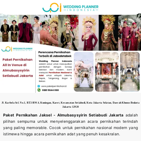
Skip
to
content
Jl. Karbela Sel. No.1, RT.5/RW.4, Kuningan, Karet, Kecamatan Setiabudi, Kota Jakarta Selatan, Daerah Khusus Ibukota
Jakarta 12920
Paket Pernikahan Jaksel -
Almubasysyirin Setiabudi Jakarta
adalah
pilihan sempurna untuk menyelenggarakan acara pernikahan terindah
yang paling memorable. Cocok untuk pernikahan nasional modern yang
istimewa hingga acara pernikahan adat yang penuh kesakralan.