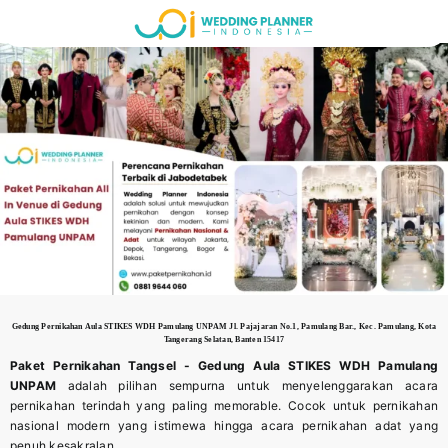
Skip
to
content
Gedung Pernikahan
Aula STIKES WDH Pamulang UNPAM Jl. Pajajaran No.1, Pamulang Bar., Kec. Pamulang, Kota
Tangerang Selatan, Banten 15417
Paket Pernikahan Tangsel - Gedung
Aula STIKES WDH Pamulang
UNPAM
adalah pilihan sempurna untuk menyelenggarakan acara
pernikahan terindah yang paling memorable. Cocok untuk pernikahan
nasional modern yang istimewa hingga acara pernikahan adat yang
penuh kesakralan.