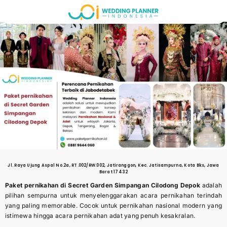
Skip
to
content
Jl. Raya Ujung Aspal No.2a, RT.002/RW.002, Jatiranggon, Kec. Jatisampurna, Kota Bks, Jawa
Barat 17432
Paket pernikahan di Secret Garden Simpangan Cilodong Depok
adalah
pilihan sempurna untuk menyelenggarakan acara pernikahan terindah
yang paling memorable. Cocok untuk pernikahan nasional modern yang
istimewa hingga acara pernikahan adat yang penuh kesakralan.