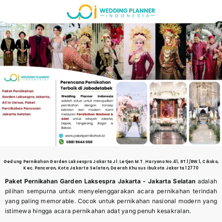
Skip
to
content
Gedung Pernikahan
Garden Laksespra Jakarta
Jl. Letjen M.T. Haryono No.41, RT.1/RW.1, Cikoko,
Kec. Pancoran, Kota Jakarta Selatan, Daerah Khusus Ibukota Jakarta 12770
Paket Pernikahan Garden Laksespra Jakarta -
Jakarta Selatan
adalah
pilihan sempurna untuk menyelenggarakan acara pernikahan terindah
yang paling memorable. Cocok untuk pernikahan nasional modern yang
istimewa hingga acara pernikahan adat yang penuh kesakralan.