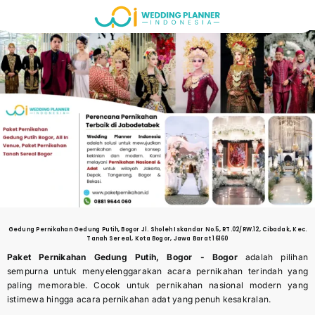
Skip
to
content
Gedung Pernikahan
Gedung Putih, Bogor
Jl. Sholeh Iskandar No.5, RT.02/RW.12, Cibadak, Kec.
Tanah Sereal, Kota Bogor, Jawa Barat 16160
Paket Pernikahan Gedung Putih, Bogor -
Bogor
adalah pilihan
sempurna untuk menyelenggarakan acara pernikahan terindah yang
paling memorable. Cocok untuk pernikahan nasional modern yang
istimewa hingga acara pernikahan adat yang penuh kesakralan.