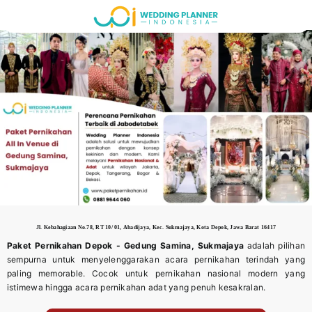
Skip
to
content
Jl. Kebahagiaan No.78, RT 10/ 01, Abadijaya, Kec. Sukmajaya, Kota Depok, Jawa Barat 16417
Paket Pernikahan Depok -
Gedung Samina, Sukmajaya
adalah pilihan
sempurna untuk menyelenggarakan acara pernikahan terindah yang
paling memorable. Cocok untuk pernikahan nasional modern yang
istimewa hingga acara pernikahan adat yang penuh kesakralan.