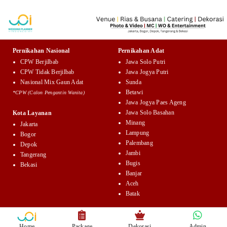
Pernikahan Nasional
Pernikahan Adat
CPW Berjilbab
Jawa Solo Putri
CPW Tidak Berjilbab
Jawa Jogya Putri
Nasional Mix Gaun Adat
Sunda
Betawi
*CPW (Calon Pengantin Wanita)
Jawa Jogya Paes Ageng
Jawa Solo Basahan
Kota Layanan
Minang
Jakarta
Lampung
Bogor
Palembang
Depok
Jambi
Tangerang
Bugis
Bekasi
Banjar
Aceh
Batak
Home
Package
Dekorasi
Admin