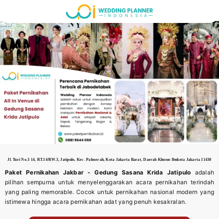
Skip
to
content
Jl. Turi No.3 14, RT.14/RW.3, Jatipulo, Kec. Palmerah, Kota Jakarta Barat, Daerah Khusus Ibukota Jakarta 11430
Paket Pernikahan Jakbar - Gedung Sasana Krida Jatipulo
adalah
pilihan sempurna untuk menyelenggarakan acara pernikahan terindah
yang paling memorable. Cocok untuk pernikahan nasional modern yang
istimewa hingga acara pernikahan adat yang penuh kesakralan.