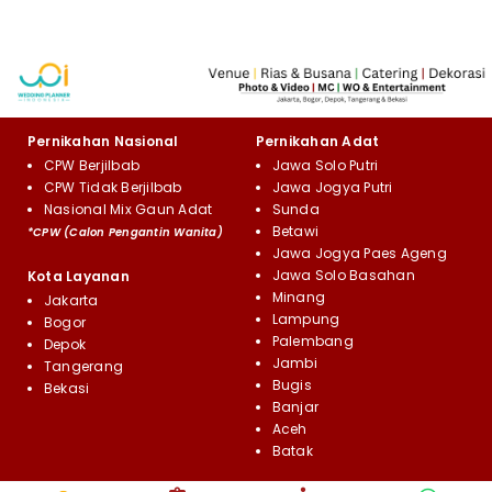
Pernikahan Nasional
Pernikahan Adat
CPW Berjilbab
Jawa Solo Putri
CPW Tidak Berjilbab
Jawa Jogya Putri
Nasional Mix Gaun Adat
Sunda
Betawi
*CPW (Calon Pengantin Wanita)
Jawa Jogya Paes Ageng
Jawa Solo Basahan
Kota Layanan
Minang
Jakarta
Lampung
Bogor
Palembang
Depok
Jambi
Tangerang
Bugis
Bekasi
Banjar
Aceh
Batak