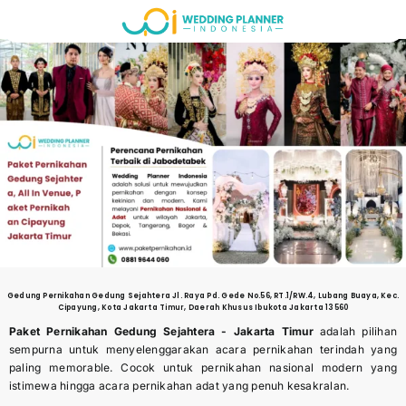
Skip
to
content
Gedung Pernikahan
Gedung Sejahtera Jl. Raya Pd. Gede No.56, RT.1/RW.4, Lubang Buaya, Kec.
Cipayung, Kota Jakarta Timur, Daerah Khusus Ibukota Jakarta 13560
Paket Pernikahan
Gedung Sejahtera
-
Jakarta Timur
adalah pilihan
sempurna untuk menyelenggarakan acara pernikahan terindah yang
paling memorable. Cocok untuk pernikahan nasional modern yang
istimewa hingga acara pernikahan adat yang penuh kesakralan.