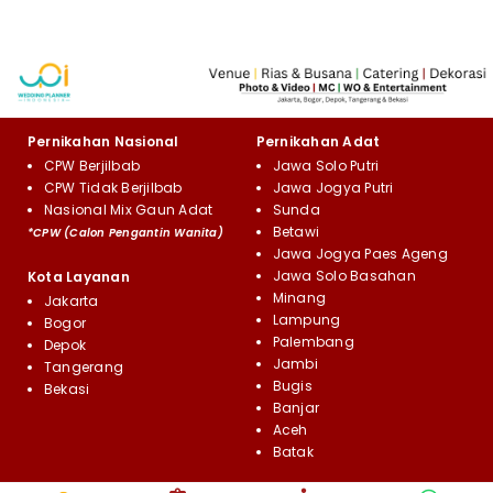
Pernikahan Nasional
Pernikahan Adat
CPW Berjilbab
Jawa Solo Putri
CPW Tidak Berjilbab
Jawa Jogya Putri
Nasional Mix Gaun Adat
Sunda
Betawi
*CPW (Calon Pengantin Wanita)
Jawa Jogya Paes Ageng
Jawa Solo Basahan
Kota Layanan
Minang
Jakarta
Lampung
Bogor
Palembang
Depok
Jambi
Tangerang
Bugis
Bekasi
Banjar
Aceh
Batak