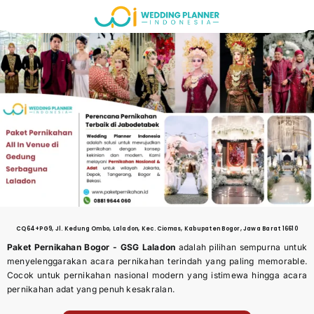
Skip
to
content
CQ64+PG9, Jl. Kedung Ombo, Laladon, Kec. Ciomas, Kabupaten Bogor, Jawa Barat 16610
Paket Pernikahan Bogor - GSG Laladon
adalah pilihan sempurna untuk
menyelenggarakan acara pernikahan terindah yang paling memorable.
Cocok untuk pernikahan nasional modern yang istimewa hingga acara
pernikahan adat yang penuh kesakralan.