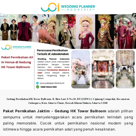
Skip
to
content
Gedung Pernikahan
HK Tower Ballroom Jl. Biru Laut X No.10, RT.12/RW.11, Cipinang Cempedak, Kecamatan
Jatinegara, Kota Jakarta Timur, Daerah Khusus Ibukota Jakarta 13340
Paket Pernikahan Jaktim - Gedung
HK Tower Ballroom
adalah pilihan
sempurna untuk menyelenggarakan acara pernikahan terindah yang
paling memorable. Cocok untuk pernikahan nasional modern yang
istimewa hingga acara pernikahan adat yang penuh kesakralan.