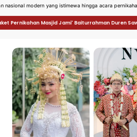
n nasional modern yang istimewa hingga acara pernikaha
aket Pernikahan Masjid Jami' Baiturrahman Duren Saw