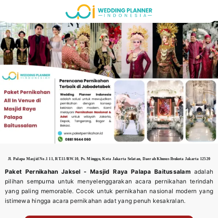
Skip
to
content
Jl. Palapa Masjid No.1 11, RT.11/RW.10, Ps. Minggu, Kota Jakarta Selatan, Daerah Khusus Ibukota Jakarta 12520
Paket Pernikahan Jaksel -
Masjid Raya Palapa Baitussalam
adalah
pilihan sempurna untuk menyelenggarakan acara pernikahan terindah
yang paling memorable. Cocok untuk pernikahan nasional modern yang
istimewa hingga acara pernikahan adat yang penuh kesakralan.