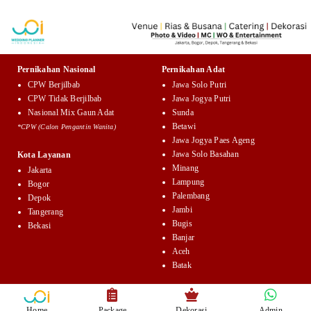
Pernikahan Nasional
Pernikahan Adat
CPW Berjilbab
Jawa Solo Putri
CPW Tidak Berjilbab
Jawa Jogya Putri
Nasional Mix Gaun Adat
Sunda
Betawi
*CPW (Calon Pengantin Wanita)
Jawa Jogya Paes Ageng
Jawa Solo Basahan
Kota Layanan
Minang
Jakarta
Lampung
Bogor
Palembang
Depok
Jambi
Tangerang
Bugis
Bekasi
Banjar
Aceh
Batak
Home
Package
Dekorasi
Admin