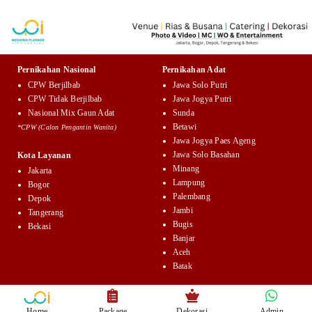
Pernikahan Nasional
Pernikahan Adat
CPW Berjilbab
Jawa Solo Putri
CPW Tidak Berjilbab
Jawa Jogya Putri
Nasional Mix Gaun Adat
Sunda
Betawi
*CPW (Calon Pengantin Wanita)
Jawa Jogya Paes Ageng
Jawa Solo Basahan
Kota Layanan
Minang
Jakarta
Lampung
Bogor
Palembang
Depok
Jambi
Tangerang
Bugis
Bekasi
Banjar
Aceh
Batak
Home
Package
Dekorasi
Admin