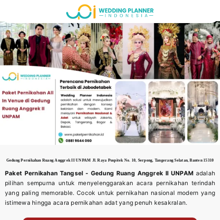
Skip
to
content
Gedung Pernikahan Ruang Anggrek II UNPAM
Jl. Raya Puspitek No. 10, Serpong, Tangerang Selatan, Banten 15310
Paket Pernikahan Tangsel - Gedung
Ruang Anggrek II UNPAM
adalah
pilihan sempurna untuk menyelenggarakan acara pernikahan terindah
yang paling memorable. Cocok untuk pernikahan nasional modern yang
istimewa hingga acara pernikahan adat yang penuh kesakralan.