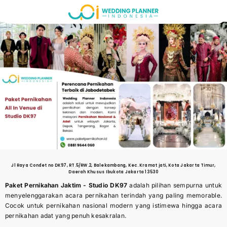
Skip
to
content
Jl Raya Condet no DK97, RT.5/RW.2, Balekambang, Kec. Kramat jati, Kota Jakarta Timur,
Daerah Khusus Ibukota Jakarta 13530
Paket Pernikahan Jaktim -
Studio DK97
adalah pilihan sempurna untuk
menyelenggarakan acara pernikahan terindah yang paling memorable.
Cocok untuk pernikahan nasional modern yang istimewa hingga acara
pernikahan adat yang penuh kesakralan.