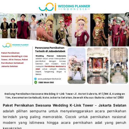
Skip
to
content
Gedung Pernikahan
Swasana Wedding K-Link Tower Jl. Gatot Subroto, RT.1/RW.4, Kuningan
Tim., Kecamatan Setiabudi, Kota Jakarta Selatan, Daerah Khusus Ibukota Jakarta 12950
Paket Pernikahan Swasana Wedding K-Link Tower -
Jakarta Selatan
adalah pilihan sempurna untuk menyelenggarakan acara pernikahan
terindah yang paling memorable. Cocok untuk pernikahan nasional
modern yang istimewa hingga acara pernikahan adat yang penuh
kesakralan.