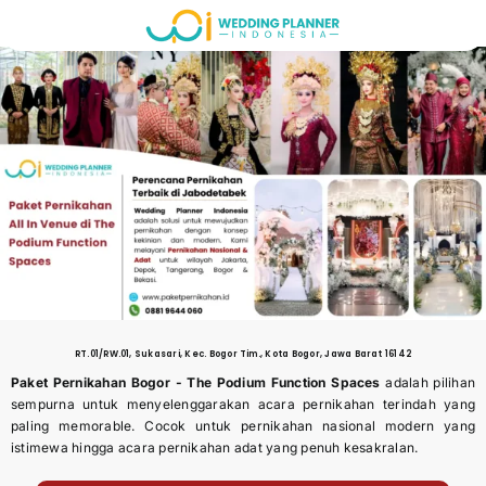
Skip
to
content
RT.01/RW.01, Sukasari, Kec. Bogor Tim., Kota Bogor, Jawa Barat 16142
Paket Pernikahan Bogor -
The Podium Function Spaces
adalah pilihan
sempurna untuk menyelenggarakan acara pernikahan terindah yang
paling memorable. Cocok untuk pernikahan nasional modern yang
istimewa hingga acara pernikahan adat yang penuh kesakralan.