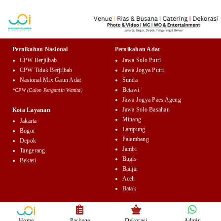
Pernikahan Nasional
Pernikahan Adat
CPW Berjilbab
Jawa Solo Putri
CPW Tidak Berjilbab
Jawa Jogya Putri
Nasional Mix Gaun Adat
Sunda
Betawi
*CPW (Calon Pengantin Wanita)
Jawa Jogya Paes Ageng
Jawa Solo Basahan
Kota Layanan
Minang
Jakarta
Lampung
Bogor
Palembang
Depok
Jambi
Tangerang
Bugis
Bekasi
Banjar
Aceh
Batak
Home
Package
Dekorasi
Admin