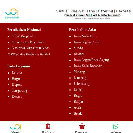
Pernikahan Nasional
Pernikahan Adat
CPW Berjilbab
Jawa Solo Putri
CPW Tidak Berjilbab
Jawa Jogya Putri
Nasional Mix Gaun Adat
Sunda
Betawi
*CPW (Calon Pengantin Wanita)
Jawa Jogya Paes Ageng
Jawa Solo Basahan
Kota Layanan
Minang
Jakarta
Lampung
Bogor
Palembang
Depok
Jambi
Tangerang
Bugis
Bekasi
Banjar
Aceh
Batak
Home
Package
Dekorasi
Admin