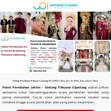
Skip
to
content
Gedung Pernikahan
Tribuana Cijantung RT.11/RW.4, Baru, Kec. Ps. Rebo, Kota Jakarta Timur
Paket Pernikahan Jaktim - Gedung
Tribuana Cijantung
adalah pilihan
sempurna untuk menyelenggarakan acara pernikahan terindah yang
paling memorable. Cocok untuk pernikahan nasional modern yang
istimewa hingga acara pernikahan adat yang penuh kesakralan.