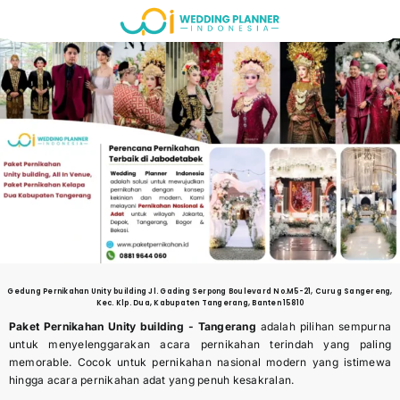
Skip
to
content
Gedung Pernikahan
Unity building
Jl. Gading Serpong Boulevard No.M5-21, Curug Sangereng,
Kec. Klp. Dua, Kabupaten Tangerang, Banten 15810
Paket Pernikahan Unity building -
Tangerang
adalah pilihan sempurna
untuk menyelenggarakan acara pernikahan terindah yang paling
memorable. Cocok untuk pernikahan nasional modern yang istimewa
hingga acara pernikahan adat yang penuh kesakralan.