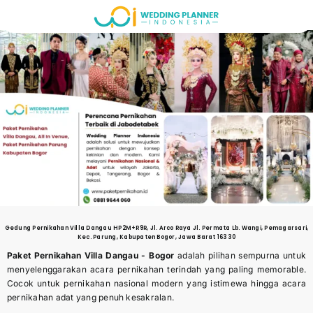
Skip
to
content
Gedung Pernikahan
Villa Dangau
HP2M+R9R, Jl. Arco Raya Jl. Permata Lb. Wangi, Pemagarsari,
Kec. Parung, Kabupaten Bogor, Jawa Barat 16330
Paket Pernikahan Villa Dangau -
Bogor
adalah pilihan sempurna untuk
menyelenggarakan acara pernikahan terindah yang paling memorable.
Cocok untuk pernikahan nasional modern yang istimewa hingga acara
pernikahan adat yang penuh kesakralan.