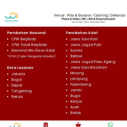
Pernikahan Nasional
Pernikahan Adat
CPW Berjilbab
Jawa Solo Putri
CPW Tidak Berjilbab
Jawa Jogya Putri
Nasional Mix Gaun Adat
Sunda
Betawi
*CPW (Calon Pengantin Wanita)
Jawa Jogya Paes Ageng
Jawa Solo Basahan
Kota Layanan
Minang
Jakarta
Lampung
Bogor
Palembang
Depok
Jambi
Tangerang
Bugis
Bekasi
Banjar
Aceh
Batak